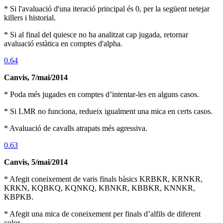
* Si l'avaluació d'una iteració principal és 0, per la següent netejar
killers i historial.
* Si al final del quiesce no ha analitzat cap jugada, retornar
avaluació estàtica en comptes d'alpha.
0.64
Canvis, 7/mai/2014
* Poda més jugades en comptes d’intentar-les en alguns casos.
* Si LMR no funciona, redueix igualment una mica en certs casos.
* Avaluació de cavalls atrapats més agressiva.
0.63
Canvis, 5/mai/2014
* Afegit coneixement de varis finals bàsics KRBKR, KRNKR,
KRKN, KQBKQ, KQNKQ, KBNKR, KBBKR, KNNKR,
KBPKB.
* Afegit una mica de coneixement per finals d’alfils de diferent
color.