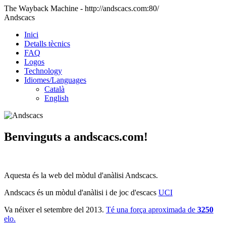
The Wayback Machine - http://andscacs.com:80/
Andscacs
Inici
Detalls tècnics
FAQ
Logos
Technology
Idiomes/Languages
Català
English
Benvinguts a andscacs.com!
Aquesta és la web del mòdul d'anàlisi Andscacs.
Andscacs és un mòdul d'anàlisi i de joc d'escacs
UCI
Va néixer el setembre del 2013.
Té una força aproximada de
3250
elo.