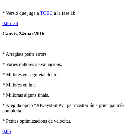
* Versió que juga a
TCEC
a la fase 1b.
0.86134
Canvis, 24/mar/2016
* Arreglats petits errors.
* Varies millores a avaluacions.
* Millores en seguretat del rei.
* Millores en lmr.
* Millorats alguns finals.
* Afegida opció "AlwaysFullPv" per mostrar línia principal més
complerta.
* Petites optimitzacions de velocitat.
0.86