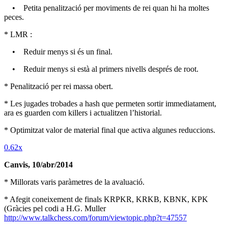
• Petita penalització per moviments de rei quan hi ha moltes
peces.
* LMR :
• Reduir menys si és un final.
• Reduir menys si està al primers nivells després de root.
* Penalització per rei massa obert.
* Les jugades trobades a hash que permeten sortir immediatament,
ara es guarden com killers i actualitzen l’historial.
* Optimitzat valor de material final que activa algunes reduccions.
0.62x
Canvis, 10/abr/2014
* Millorats varis paràmetres de la avaluació.
* Afegit coneixement de finals KRPKR, KRKB, KBNK, KPK
(Gràcies pel codi a H.G. Muller
http://www.talkchess.com/forum/viewtopic.php?t=47557