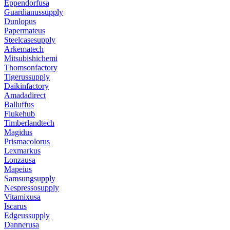
Eppendorfusa
Guardianussupply
Dunlopus
Papermateus
Steelcasesupply
Arkematech
Mitsubishichemi
Thomsonfactory
Tigerussupply
Daikinfactory
Amadadirect
Balluffus
Flukehub
Timberlandtech
Magidus
Prismacolorus
Lexmarkus
Lonzausa
Mapeius
Samsungsupply
Nespressosupply
Vitamixusa
Iscarus
Edgeussupply
Dannerusa