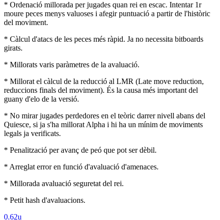
* Ordenació millorada per jugades quan rei en escac. Intentar 1r
moure peces menys valuoses i afegir puntuació a partir de l'històric
del moviment.
* Càlcul d'atacs de les peces més ràpid. Ja no necessita bitboards
girats.
* Millorats varis paràmetres de la avaluació.
* Millorat el càlcul de la reducció al LMR (Late move reduction,
reduccions finals del moviment). És la causa més important del
guany d'elo de la versió.
* No mirar jugades perdedores en el teòric darrer nivell abans del
Quiesce, si ja s'ha millorat Alpha i hi ha un mínim de moviments
legals ja verificats.
* Penalització per avanç de peó que pot ser dèbil.
* Arreglat error en funció d'avaluació d'amenaces.
* Millorada avaluació seguretat del rei.
* Petit hash d'avaluacions.
0.62u