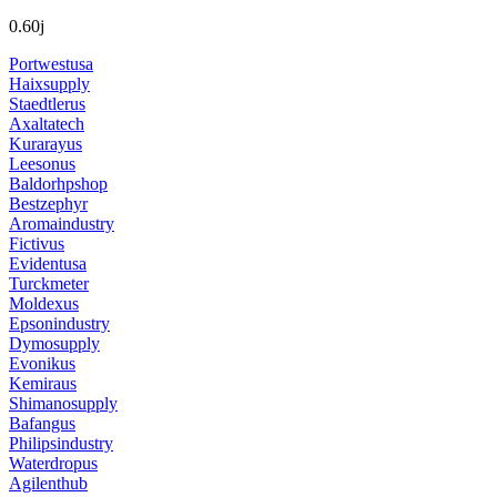
0.60j
Portwestusa
Haixsupply
Staedtlerus
Axaltatech
Kurarayus
Leesonus
Baldorhpshop
Bestzephyr
Aromaindustry
Fictivus
Evidentusa
Turckmeter
Moldexus
Epsonindustry
Dymosupply
Evonikus
Kemiraus
Shimanosupply
Bafangus
Philipsindustry
Waterdropus
Agilenthub