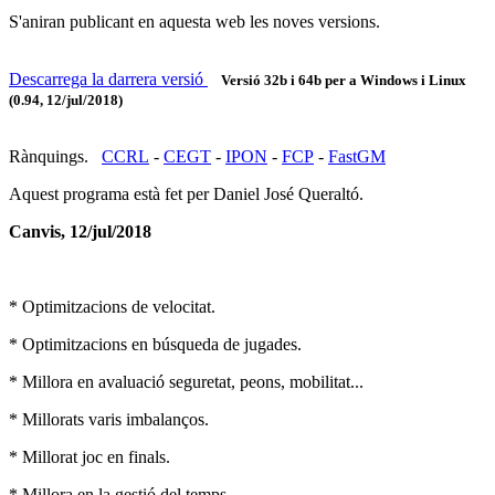
S'aniran publicant en aquesta web les noves versions.
Descarrega la darrera versió
Versió 32b i 64b per a Windows i Linux
(0.94, 12/jul/2018)
Rànquings.
CCRL
-
CEGT
-
IPON
-
FCP
-
FastGM
Aquest programa està fet per Daniel José Queraltó.
Canvis, 12/jul/2018
* Optimitzacions de velocitat.
* Optimitzacions en búsqueda de jugades.
* Millora en avaluació seguretat, peons, mobilitat...
* Millorats varis imbalanços.
* Millorat joc en finals.
* Millora en la gestió del temps.