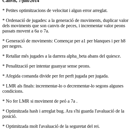
Canvis, 7/jun/2014
* Petites optimitzacions de velocitat i algun error arreglat.
* Ordenació de jugades: a la generació de moviments, duplicar valor
dels moviments que son canvis de peces, i incrementar valor peons
passats movent a 6a o 7a.
* Generació de moviments: Començar per a1 per blanques i per h8
per negres.
* Retallar més jugades a la darrera alpha_beta abans del quiesce.
* Penalització per intentar guanyar sense peons.
* Afegida comanda divide per fer perft jugada per jugada.
* LMR als finals: incrementar-lo o decrementar-lo segons algunes
condicions.
* No fer LMR si moviment de peó a 7a .
* Optimitzada hash i arreglat bug. Ara s'hi guarda l'avaluació de la
posició.
* Optimitzada molt l'avaluació de la seguretat del rei.