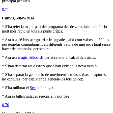
principal per això.
0.71
Canvis, 5/nov/2014
* S'ha refet la major part del programa des de zero, intentant fer-lo
molt més ràpid en tots els punts crítics.
* Ara usa 16 bits per guardar les jugades, així com valors de 32 bits
per guardar conjuntament els diferents valors de mig joc i final sense
haver de tractar-los per separat.
* Ara usa
magic bitboards
per accelerar el càlcul dels atacs.
* S'han detectar tot d'errors que s'han evitat a la nova versió.
* S'ha separat la generació de moviments en fases (hash, captures,
no captures) per estalviar de generar-los tots de cop.
* S'ha millorat el
See
amb raig-x.
* Ara es tallen jugades segons el valor See.
0.70